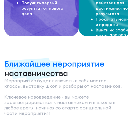
Получить первый
действия для
результат от нового
достижения но
дела
результата
Прокачать мар
и продажи
Выйти на стаб
доход 300 000 
Ближайшее мероприятие
наставничества
Мероприятие будет включать в себя мастер-
классы, выставку школ и разборы от наставников.
Ключевое нововведение - вы можете
зарегистрироваться к наставникам и в школы в
любое время, начиная со старта официальной
части мероприятия!