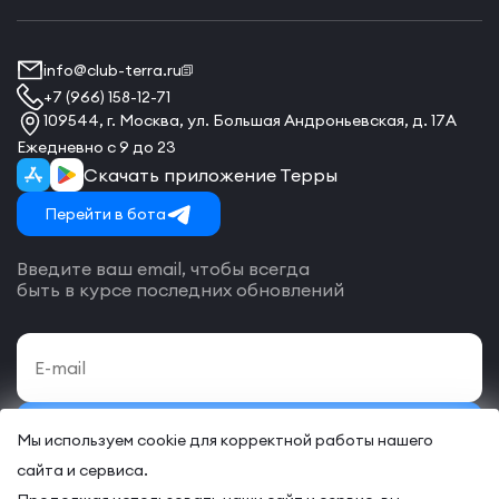
info@club-terra.ru
+7 (966) 158-12-71
109544, г. Москва, ул. Большая Андроньевская, д. 17А
Ежедневно с 9 до 23
Скачать приложение Терры
Перейти в бота
Введите ваш email, чтобы всегда
быть в курсе последних обновлений
Подписаться
Мы используем cookie для корректной работы нашего
сайта и сервиса.
Даю своё согласие на обработку
персональных данных
и согласие
с
договором-оферты
на оказание онлайн и/или офлайн услуг.